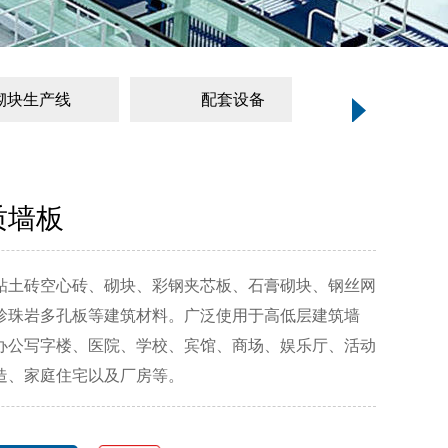
砌块生产线
配套设备
构件
质墙板
粘土砖空心砖、砌块、彩钢夹芯板、石膏砌块、钢丝网
珍珠岩多孔板等建筑材料。广泛使用于高低层建筑墙
办公写字楼、医院、学校、宾馆、商场、娱乐厅、活动
造、家庭住宅以及厂房等。