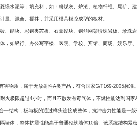
菱镁水泥等；填充料，如：粉煤灰、炉渣、植物纤维、尾矿、建
计量、混合、搅拌，并采用模具模腔成型的板材。
、砌块、彩钢夹芯板、石膏砌块、钢丝网架珍珠岩板、珍珠岩
，如银行、办公写字楼、医院、学校、宾馆、商场、娱乐厅、
有害物质，属于无放射性A类产品，符合国家G/T169-2005标准
高温下的耐火极限超过4小时，而且不散发有毒气体，不燃性能达到国家
是三合一结构，板与板的通过榫头连接成整体，抗冲击力性能是一般
隔墙体，整体抗震性能高于普通砌筑墙体10倍。该系统结构紧