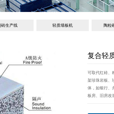
制砖生产线
轻质墙板机
陶粒
复合轻
可取代红砖、
架珍珠岩板、
体，如银行、
板房、旧房改